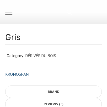
Digi-
follower
خرید
فالوور
Gris
ایرانی
واقعی
خرید
Category:
DÉRIVÉS DU BOIS
لایک
اینستاگرام
KRONOSPAN
خرید
ویو
اینستاگرام
BRAND
خرید
REVIEWS (0)
فالوور