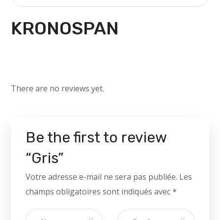
واقعی
KRONOSPAN
اینستاگرام
خرید
فالوور
با
کیفیت
There are no reviews yet.
اینستاگرام
خرید
سابسکرایبر
Be the first to review
یوتیوب
“Gris”
خرید
لایک
Votre adresse e-mail ne sera pas publiée.
Les
اینستاگرام
champs obligatoires sont indiqués avec
*
خرید
بازدید